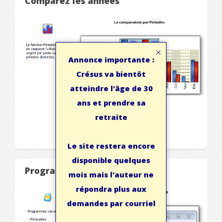
Comparez les années
×
Annonce importante :
Crésus va bientôt
atteindre l'âge de 30
ans et prendre sa
retraite
Le site restera encore
disponible quelques
Programmez vos opérations
mois mais l'auteur ne
répondra plus aux
demandes par courriel