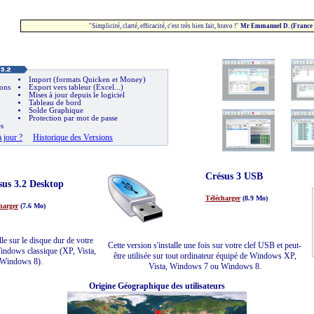
"Simplicité, clarté, efficacité, c'est très bien fait, bravo !"
Mr Emmanuel D. (France 
Import (formats Quicken et Money)
ons
Export vers tableur (Excel...)
Mises à jour depuis le logiciel
Tableau de bord
Solde Graphique
Protection par mot de passe
s
 jour ?
Historique des Versions
Crésus 3 USB
sus 3.2 Desktop
Télécharger
(8.9 Mo)
harger
(7.6 Mo)
lle sur le disque dur de votre
Cette version s'installe une fois sur votre clef USB et peut-
indows classique (XP, Vista,
être utilisée sur tout ordinateur équipé de Windows XP,
Windows 8).
Vista, Windows 7 ou Windows 8.
Origine Géographique des utilisateurs